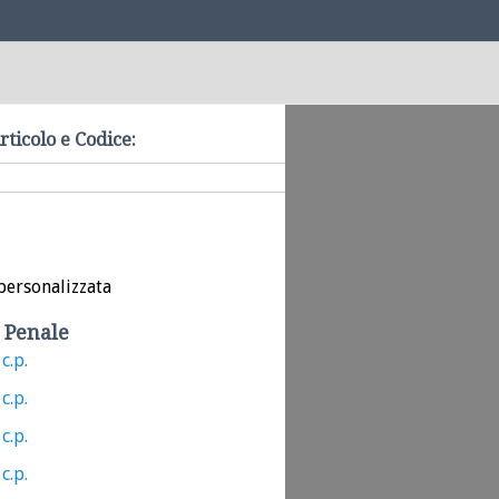
rticolo e Codice:
personalizzata
 Penale
c.p.
c.p.
c.p.
c.p.