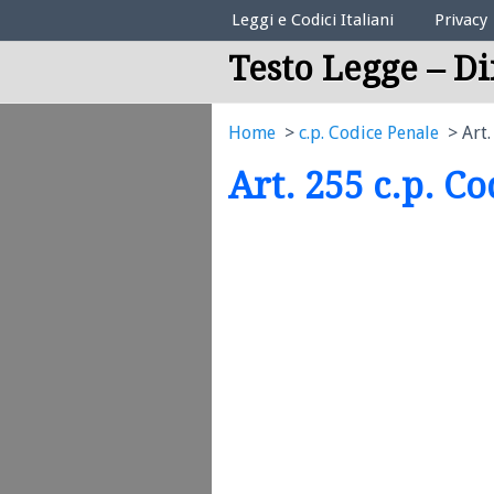
Elenco Codici Legali
Leggi e Codici Italiani
Privacy
Testo Legge – Di
Home
c.p. Codice Penale
Art.
Art. 255 c.p. C