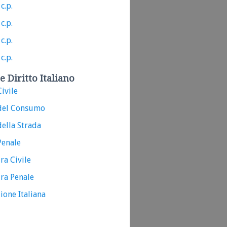
c.p.
c.p.
c.p.
c.p.
e Diritto Italiano
ivile
del Consumo
ella Strada
Penale
ra Civile
ra Penale
ione Italiana