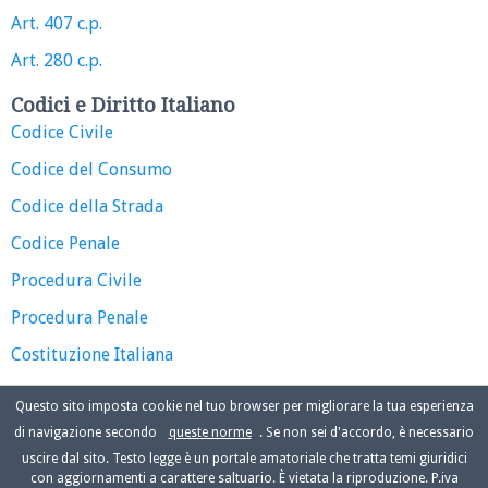
Art. 407 c.p.
Art. 280 c.p.
Codici e Diritto Italiano
Codice Civile
Codice del Consumo
Codice della Strada
Codice Penale
Procedura Civile
Procedura Penale
Costituzione Italiana
Questo sito imposta cookie nel tuo browser per migliorare la tua esperienza
di navigazione secondo
queste norme
. Se non sei d'accordo, è necessario
uscire dal sito. Testo legge è un portale amatoriale che tratta temi giuridici
con aggiornamenti a carattere saltuario. È vietata la riproduzione. P.iva