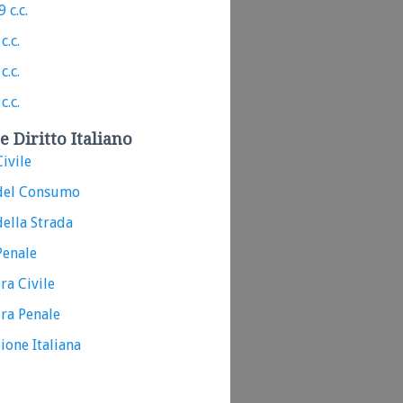
 c.c.
c.c.
c.c.
c.c.
e Diritto Italiano
ivile
del Consumo
ella Strada
Penale
ra Civile
ra Penale
ione Italiana