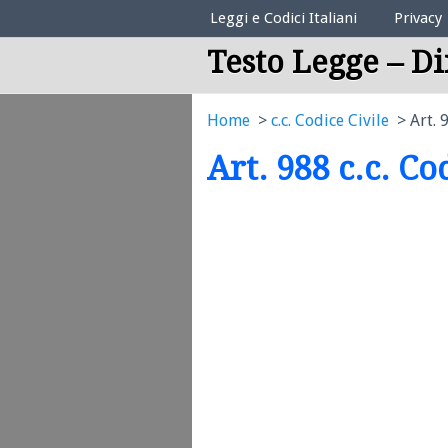
Elenco Codici Legali
Leggi e Codici Italiani
Privacy
Testo Legge – Di
Home
c.c. Codice Civile
Art. 
Art. 988 c.c. Co