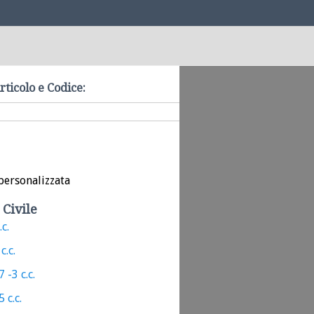
rticolo e Codice:
personalizzata
 Civile
.c.
c.c.
 -3 c.c.
 c.c.