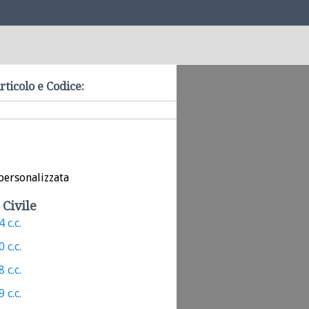
rticolo e Codice:
personalizzata
 Civile
 c.c.
 c.c.
 c.c.
 c.c.