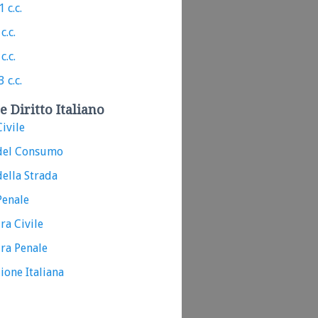
 c.c.
c.c.
c.c.
 c.c.
e Diritto Italiano
ivile
del Consumo
ella Strada
Penale
ra Civile
ra Penale
ione Italiana