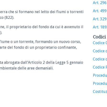
Art. 2961
Art. 499 
terra che si formano nel letto dei fiumi o torrenti
o (822).
Art. 329 
one, il proprietario del fondo da cui è avvenuto il
Art. 1893
).
Codici 
n fiume o un torrente, formando un nuovo corso,
Codice C
parte del fondo di un proprietario confinante,
Codice 
Codice d
ta abrogata dall’Articolo 2 della Legge 5 gennaio
Codice 
ambientale delle aree demaniali.
Procedu
Procedu
Costituz