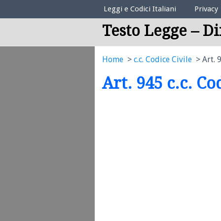
Elenco Codici Legali
Leggi e Codici Italiani
Privacy
Testo Legge – Di
Home
c.c. Codice Civile
Art. 
Art. 945 c.c. Co