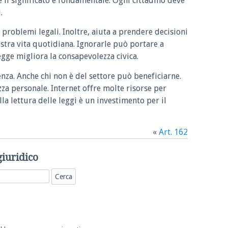
e il significato è fondamentale. Ogni cittadino deve
.
 problemi legali. Inoltre, aiuta a prendere decisioni
ostra vita quotidiana. Ignorarle può portare a
legge migliora la consapevolezza civica.
enza. Anche chi non è del settore può beneficiarne.
zza personale. Internet offre molte risorse per
la lettura delle leggi è un investimento per il
«
Art. 162
giuridico