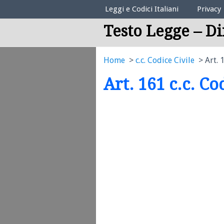
Elenco Codici Legali
Leggi e Codici Italiani
Privacy
Testo Legge – Di
Home
c.c. Codice Civile
Art. 
Art. 161 c.c. Co