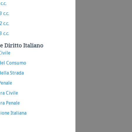
c.c.
 c.c.
 c.c.
 c.c.
e Diritto Italiano
ivile
del Consumo
ella Strada
Penale
ra Civile
ra Penale
ione Italiana