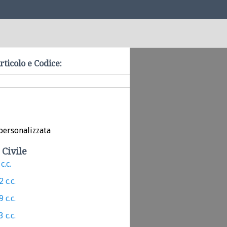
rticolo e Codice:
personalizzata
 Civile
c.c.
 c.c.
 c.c.
 c.c.