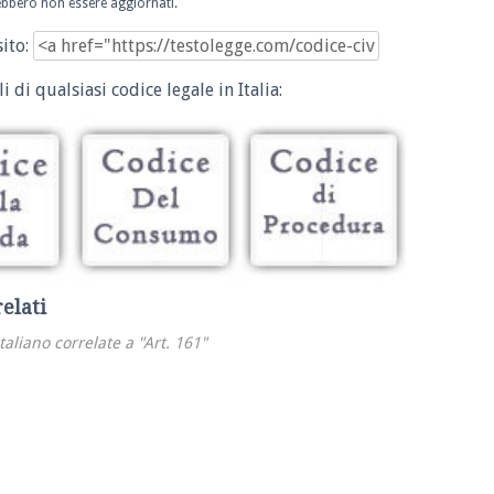
trebbero non essere aggiornati.
sito:
i di qualsiasi codice legale in Italia:
relati
italiano correlate a "Art. 161"