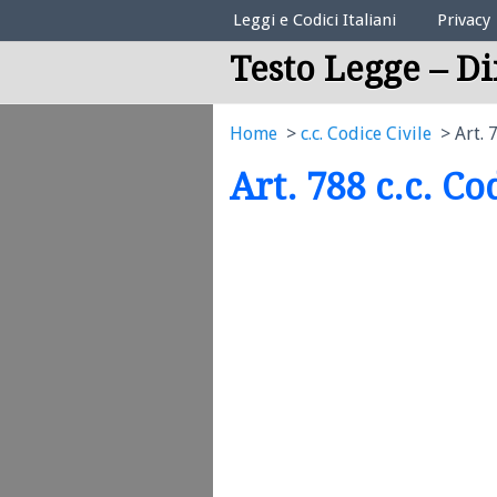
Elenco Codici Legali
Leggi e Codici Italiani
Privacy
Testo Legge – Di
Home
c.c. Codice Civile
Art. 
Art. 788 c.c. Co