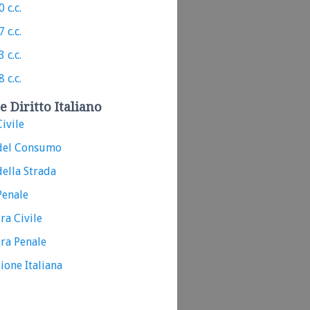
 c.c.
 c.c.
 c.c.
 c.c.
e Diritto Italiano
ivile
del Consumo
ella Strada
Penale
ra Civile
ra Penale
ione Italiana