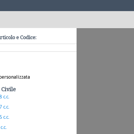
rticolo e Codice:
personalizzata
 Civile
 c.c.
 c.c.
 c.c.
c.c.