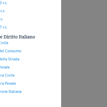
 c.c.
c.c.
.c.
 c.c.
e Diritto Italiano
ivile
del Consumo
ella Strada
Penale
ra Civile
ra Penale
ione Italiana