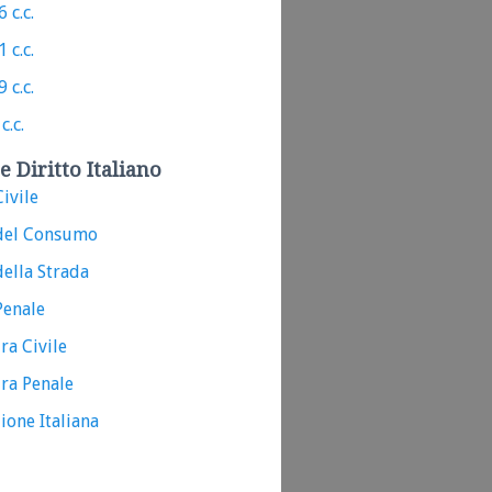
 c.c.
 c.c.
 c.c.
c.c.
e Diritto Italiano
ivile
del Consumo
ella Strada
Penale
ra Civile
ra Penale
ione Italiana