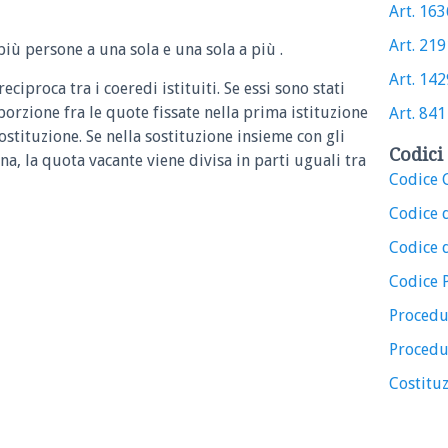
Art. 1636
Art. 2191
più persone a una sola e una sola a più .
Art. 1429
ciproca tra i coeredi istituiti. Se essi sono stati
oporzione fra le quote fissate nella prima istituzione
Art. 841 
stituzione. Se nella sostituzione insieme con gli
Codici 
ona, la quota vacante viene divisa in parti uguali tra
Codice C
Codice 
Codice d
Codice 
Procedu
Procedu
Costituz