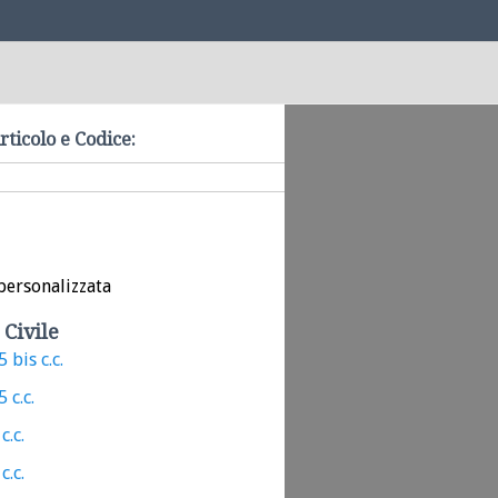
rticolo e Codice:
personalizzata
 Civile
 bis c.c.
 c.c.
c.c.
c.c.