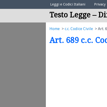
Elenco Codici Legali
Leggi e Codici Italiani
Privacy
Testo Legge – Di
Home
c.c. Codice Civile
Art. 
Art. 689 c.c. Co