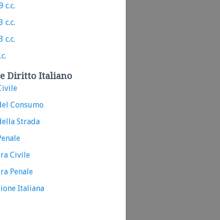
 c.c.
 c.c.
 c.c.
.c.
e Diritto Italiano
ivile
del Consumo
ella Strada
Penale
ra Civile
ra Penale
ione Italiana