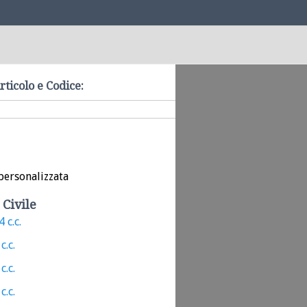
rticolo e Codice:
personalizzata
 Civile
 c.c.
c.c.
c.c.
c.c.