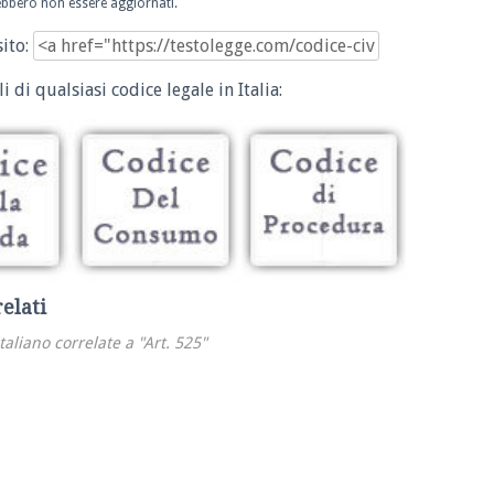
trebbero non essere aggiornati.
sito:
i di qualsiasi codice legale in Italia:
relati
italiano correlate a "Art. 525"