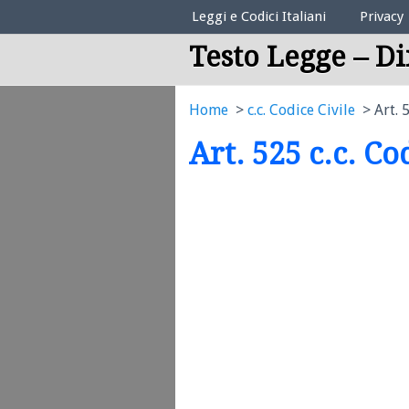
Elenco Codici Legali
Leggi e Codici Italiani
Privacy
Testo Legge – Di
Home
c.c. Codice Civile
Art. 
Art. 525 c.c. Co