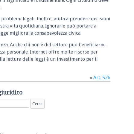
e il significato è fondamentale. Ogni cittadino deve
.
 problemi legali. Inoltre, aiuta a prendere decisioni
ostra vita quotidiana. Ignorarle può portare a
legge migliora la consapevolezza civica.
enza. Anche chi non è del settore può beneficiarne.
zza personale. Internet offre molte risorse per
la lettura delle leggi è un investimento per il
«
Art. 526
giuridico