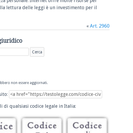
zza personale. Internet offre molte risorse per
la lettura delle leggi è un investimento per il
«
Art. 2960
giuridico
trebbero non essere aggiornati.
sito:
i di qualsiasi codice legale in Italia: