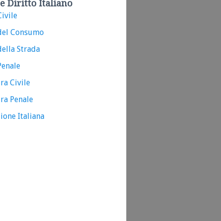
e Diritto Italiano
ivile
del Consumo
ella Strada
Penale
ra Civile
ra Penale
ione Italiana