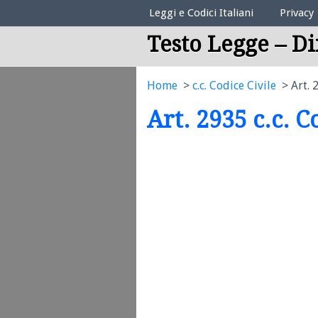
Elenco Codici Legali
Leggi e Codici Italiani
Privacy
Testo Legge – Di
Home
c.c. Codice Civile
Art. 
Art. 2935 c.c. C