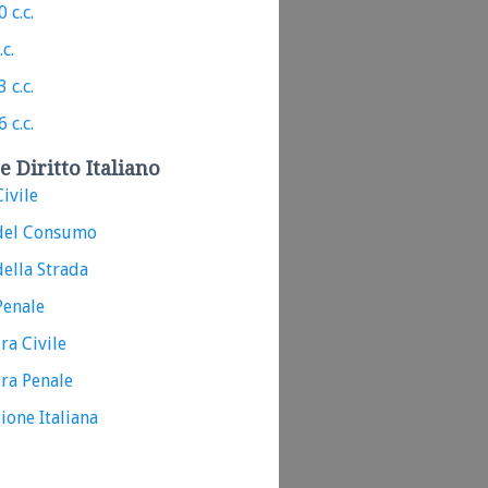
 c.c.
.c.
 c.c.
 c.c.
e Diritto Italiano
ivile
del Consumo
ella Strada
Penale
ra Civile
ra Penale
ione Italiana