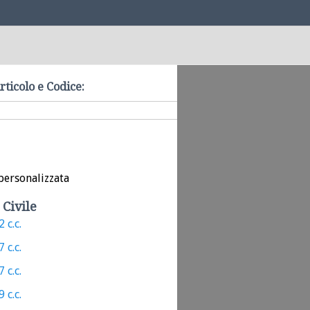
rticolo e Codice:
personalizzata
 Civile
 c.c.
 c.c.
 c.c.
 c.c.