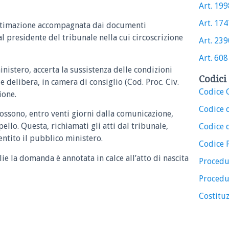
Art. 1998
Art. 1747
ttimazione accompagnata dai documenti
al presidente del tribunale nella cui circoscrizione
Art. 2390
Art. 608 
inistero, accerta la sussistenza delle condizioni
Codici 
 e delibera, in camera di consiglio (Cod. Proc. Civ.
Codice C
ione.
Codice 
possono, entro venti giorni dalla comunicazione,
llo. Questa, richiamati gli atti dal tribunale,
Codice d
entito il pubblico ministero.
Codice 
lie la domanda è annotata in calce all’atto di nascita
Procedu
Procedu
Costituz