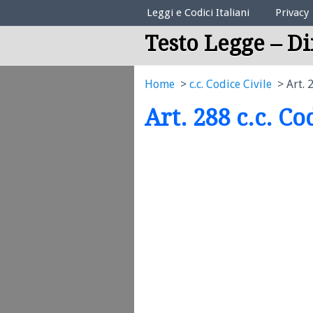
Elenco Codici Legali
Leggi e Codici Italiani
Privacy
Testo Legge – Di
Home
c.c. Codice Civile
Art. 
Art. 288 c.c. Co