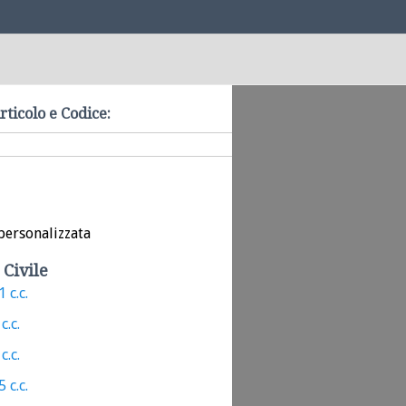
rticolo e Codice:
personalizzata
 Civile
 c.c.
c.c.
c.c.
 c.c.