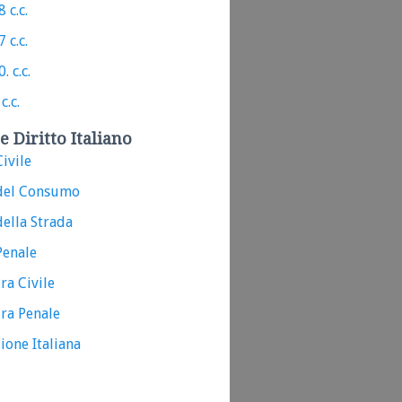
 c.c.
 c.c.
. c.c.
c.c.
e Diritto Italiano
ivile
del Consumo
ella Strada
Penale
ra Civile
ra Penale
ione Italiana