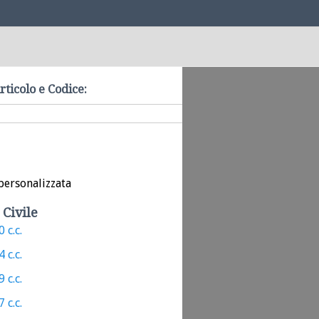
rticolo e Codice:
personalizzata
 Civile
 c.c.
 c.c.
 c.c.
 c.c.