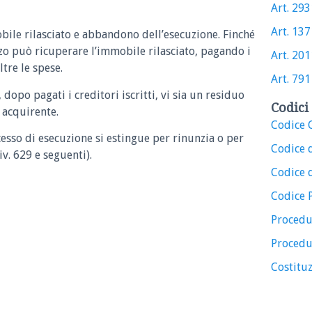
Art. 2931
Art. 1371
bile rilasciato e abbandono dell’esecuzione.
Finché
rzo può ricuperare l’immobile rilasciato, pagando i
Art. 2011
oltre le spese.
Art. 791 
dopo pagati i creditori iscritti, vi sia un residuo
Codici 
 acquirente.
Codice C
ocesso di esecuzione si estingue per rinunzia o per
Codice 
iv. 629 e seguenti).
Codice d
Codice 
Procedu
Procedu
Costituz