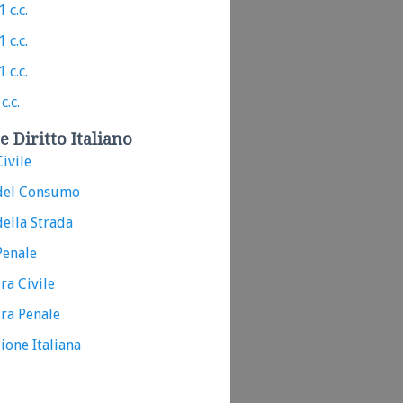
 c.c.
 c.c.
 c.c.
c.c.
e Diritto Italiano
ivile
del Consumo
ella Strada
Penale
ra Civile
ra Penale
ione Italiana