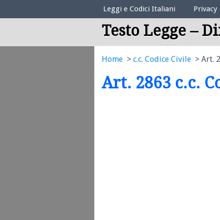
Elenco Codici Legali
Leggi e Codici Italiani
Privacy
Testo Legge – Di
Home
c.c. Codice Civile
Art. 
Art. 2863 c.c. C