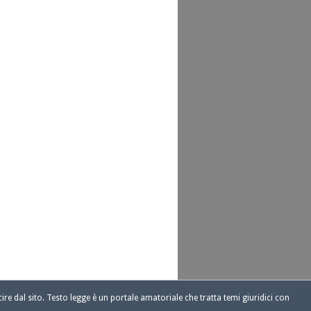
ire dal sito. Testo legge è un portale amatoriale che tratta temi giuridici con