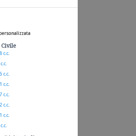
personalizzata
 Civile
 c.c.
c.c.
 c.c.
 c.c.
 c.c.
 c.c.
 c.c.
c.c.