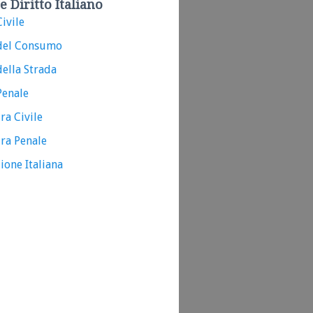
e Diritto Italiano
ivile
del Consumo
ella Strada
Penale
ra Civile
ra Penale
ione Italiana