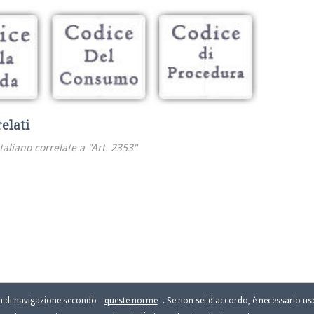
relati
italiano correlate a "Art. 2353"
za di navigazione secondo
queste norme
. Se non sei d'accordo, è necessario usc