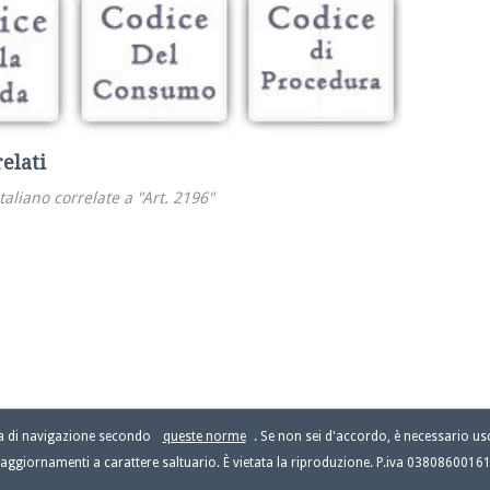
relati
italiano correlate a "Art. 2196"
za di navigazione secondo
queste norme
. Se non sei d'accordo, è necessario usc
aggiornamenti a carattere saltuario. È vietata la riproduzione. P.iva 0380860016