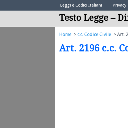
Elenco Codici Legali
Leggi e Codici Italiani
Privacy
Testo Legge – Di
Home
c.c. Codice Civile
Art. 
Art. 2196 c.c. C