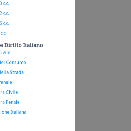
 c.c.
 c.c.
 c.c.
c.c.
e Diritto Italiano
ivile
del Consumo
ella Strada
Penale
ra Civile
ra Penale
ione Italiana