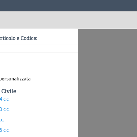
rticolo e Codice:
personalizzata
 Civile
 c.c.
 c.c.
.c.
 c.c.