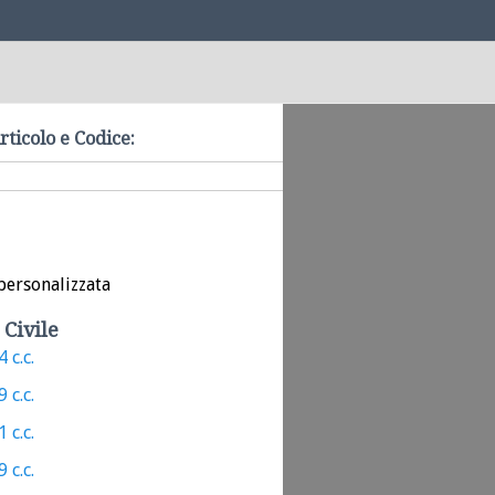
rticolo e Codice:
personalizzata
 Civile
 c.c.
 c.c.
 c.c.
 c.c.