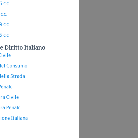
 c.c.
c.c.
 c.c.
 c.c.
e Diritto Italiano
ivile
del Consumo
ella Strada
Penale
ra Civile
ra Penale
ione Italiana