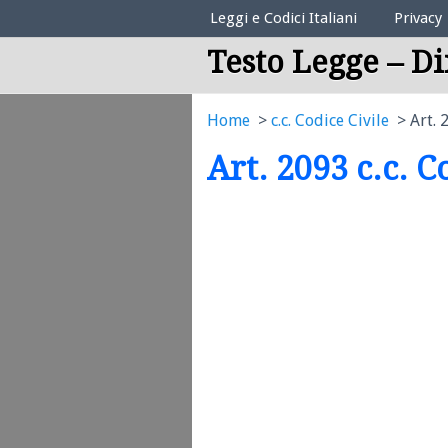
Elenco Codici Legali
Leggi e Codici Italiani
Privacy
Testo Legge – Di
Home
c.c. Codice Civile
Art. 
Art. 2093 c.c. C