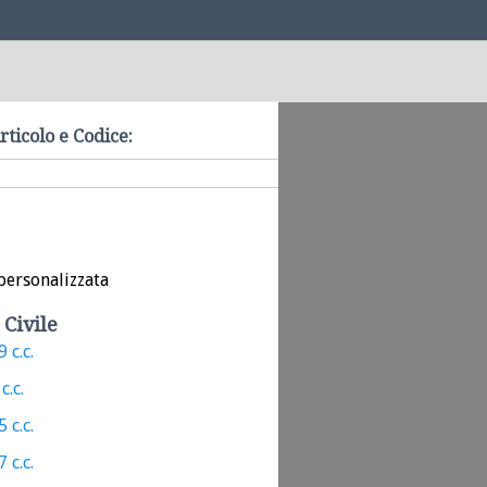
rticolo e Codice:
personalizzata
 Civile
 c.c.
c.c.
 c.c.
 c.c.