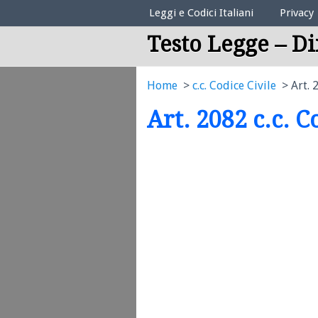
Elenco Codici Legali
Leggi e Codici Italiani
Privacy
Testo Legge – Di
Home
c.c. Codice Civile
Art. 
Art. 2082 c.c. C