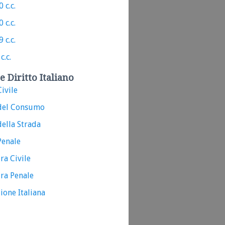
 c.c.
 c.c.
 c.c.
c.c.
e Diritto Italiano
ivile
del Consumo
ella Strada
Penale
ra Civile
ra Penale
ione Italiana