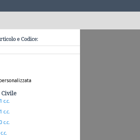
rticolo e Codice:
personalizzata
 Civile
 c.c.
 c.c.
 c.c.
c.c.