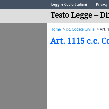
Elenco Codici Legali
Leggi e Codici Italiani
Privacy
Testo Legge – Di
Home
c.c. Codice Civile
Art. 
Art. 1115 c.c. C