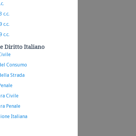
.c.
 c.c.
 c.c.
 c.c.
e Diritto Italiano
ivile
del Consumo
ella Strada
Penale
ra Civile
ra Penale
ione Italiana