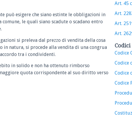
Art. 45 c
Art. 2283
te può esigere che siano estinte le obbligazioni in
sa comune, le quali siano scadute o scadano entro
Art. 2519
.
Art. 2629
azioni si preleva dal prezzo di vendita della cosa
Codici 
go in natura, si procede alla vendita di una congrua
Codice C
 accordo tra i condividenti.
Codice 
debito in solido e non ha ottenuto rimborso
 maggiore quota corrispondente al suo diritto verso
Codice d
Codice 
Procedu
Procedu
Costituz