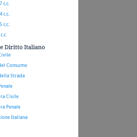
 c.c.
 c.c.
 c.c.
c.c.
e Diritto Italiano
ivile
del Consumo
ella Strada
Penale
ra Civile
ra Penale
ione Italiana