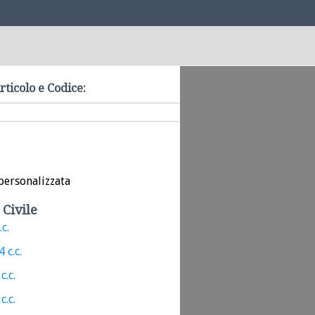
rticolo e Codice:
personalizzata
 Civile
.c.
 c.c.
c.c.
c.c.