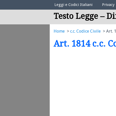
Elenco Codici Legali
Leggi e Codici Italiani
Privacy
Testo Legge – Di
Home
c.c. Codice Civile
Art. 
Art. 1814 c.c. C