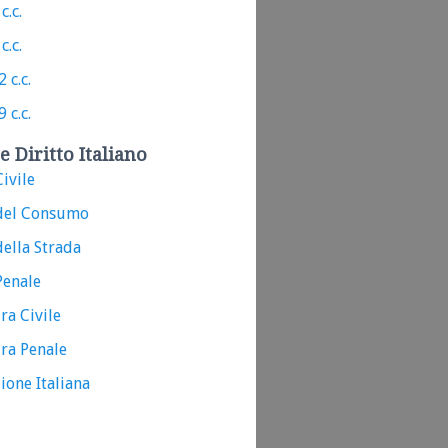
c.c.
c.c.
 c.c.
 c.c.
e Diritto Italiano
ivile
del Consumo
ella Strada
Penale
ra Civile
ra Penale
ione Italiana