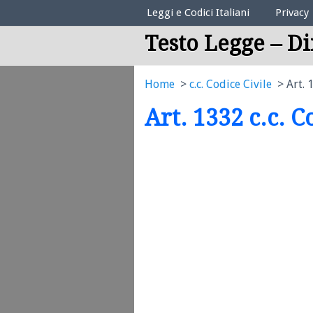
Elenco Codici Legali
Leggi e Codici Italiani
Privacy
Testo Legge – Di
Home
c.c. Codice Civile
Art. 
Art. 1332 c.c. C