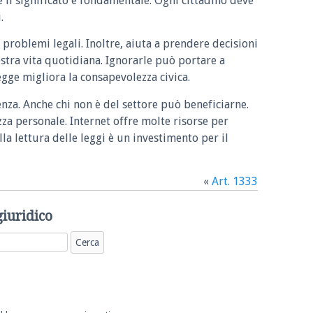
e il significato è fondamentale. Ogni cittadino deve
.
 problemi legali. Inoltre, aiuta a prendere decisioni
ostra vita quotidiana. Ignorarle può portare a
legge migliora la consapevolezza civica.
enza. Anche chi non è del settore può beneficiarne.
zza personale. Internet offre molte risorse per
la lettura delle leggi è un investimento per il
«
Art. 1333
giuridico