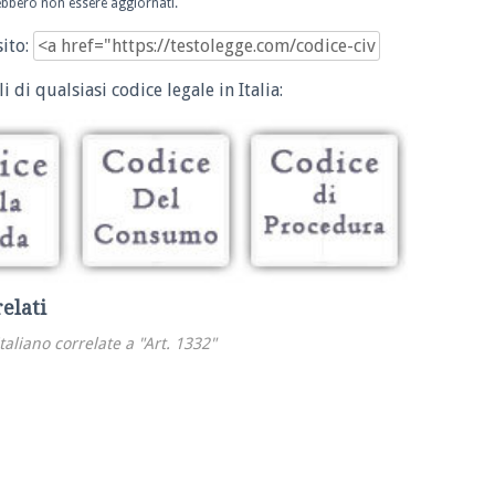
trebbero non essere aggiornati.
sito:
i di qualsiasi codice legale in Italia:
relati
italiano correlate a "Art. 1332"