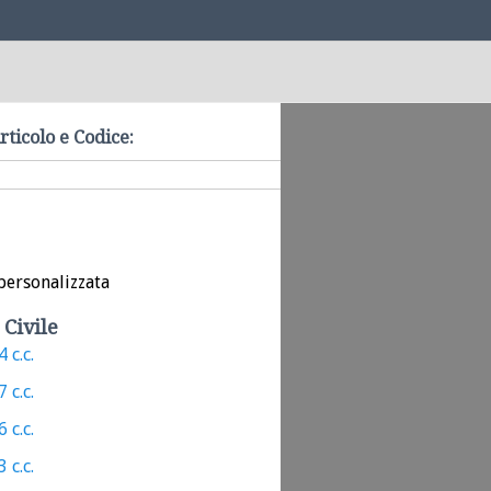
rticolo e Codice:
personalizzata
 Civile
 c.c.
 c.c.
 c.c.
 c.c.