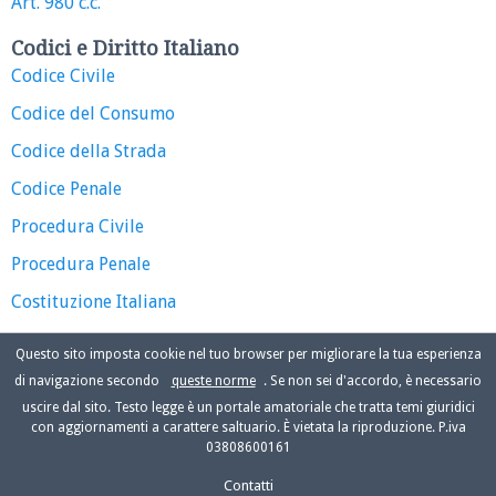
Art. 980 c.c.
Codici e Diritto Italiano
Codice Civile
Codice del Consumo
Codice della Strada
Codice Penale
Procedura Civile
Procedura Penale
Costituzione Italiana
Questo sito imposta cookie nel tuo browser per migliorare la tua esperienza
di navigazione secondo
queste norme
. Se non sei d'accordo, è necessario
uscire dal sito. Testo legge è un portale amatoriale che tratta temi giuridici
con aggiornamenti a carattere saltuario. È vietata la riproduzione. P.iva
03808600161
Contatti