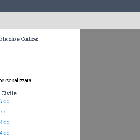
rticolo e Codice:
personalizzata
 Civile
 c.c.
c.c.
 c.c.
 c.c.