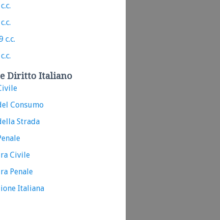
c.c.
c.c.
 c.c.
c.c.
e Diritto Italiano
ivile
del Consumo
ella Strada
Penale
ra Civile
ra Penale
ione Italiana