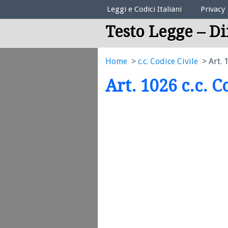
Elenco Codici Legali
Leggi e Codici Italiani
Privacy
Testo Legge – Di
Home
c.c. Codice Civile
Art. 
Art. 1026 c.c. C