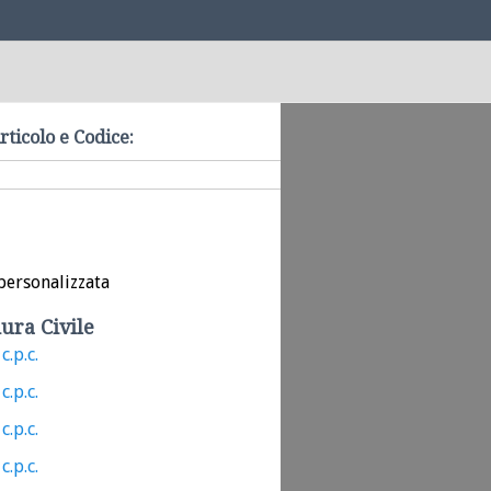
rticolo e Codice:
personalizzata
ura Civile
c.p.c.
c.p.c.
c.p.c.
c.p.c.