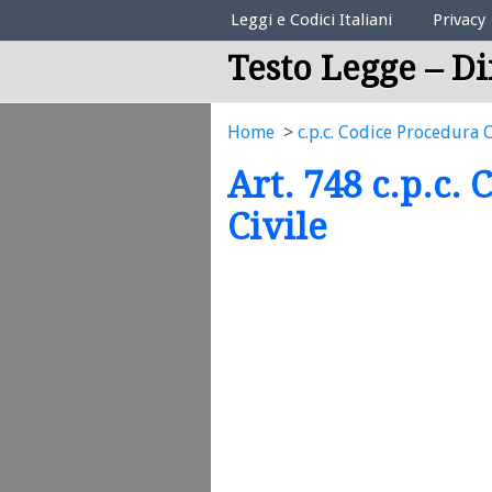
Elenco Codici Legali
Leggi e Codici Italiani
Privacy
Testo Legge – Di
Home
c.p.c. Codice Procedura C
Art. 748 c.p.c.
Civile