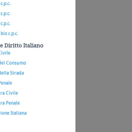
c.p.c.
c.p.c.
c.p.c.
bis c.p.c.
e Diritto Italiano
ivile
del Consumo
ella Strada
Penale
ra Civile
ra Penale
ione Italiana