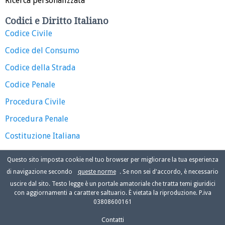
Ricerca personalizzata
Codici e Diritto Italiano
Codice Civile
Codice del Consumo
Codice della Strada
Codice Penale
Procedura Civile
Procedura Penale
Costituzione Italiana
Questo sito imposta cookie nel tuo browser per migliorare la tua esperienza
di navigazione secondo
queste norme
. Se non sei d'accordo, è necessario
uscire dal sito. Testo legge è un portale amatoriale che tratta temi giuridici
con aggiornamenti a carattere saltuario. È vietata la riproduzione. P.iva
03808600161
Contatti