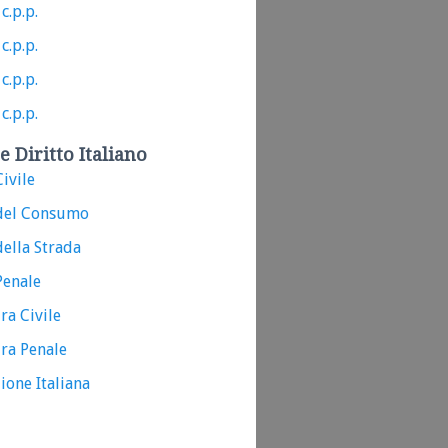
c.p.p.
c.p.p.
c.p.p.
c.p.p.
e Diritto Italiano
ivile
del Consumo
ella Strada
Penale
ra Civile
ra Penale
ione Italiana