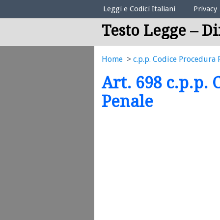
Elenco Codici Legali
Leggi e Codici Italiani
Privacy
Testo Legge – Di
Home
c.p.p. Codice Procedura 
Art. 698 c.p.p.
Penale