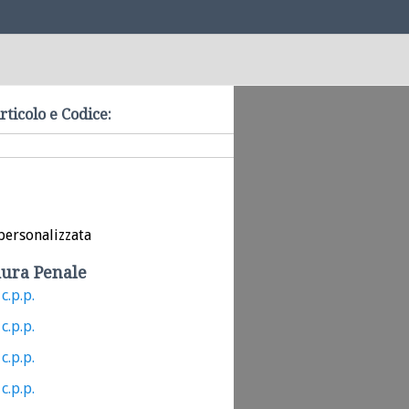
rticolo e Codice:
personalizzata
ura Penale
c.p.p.
c.p.p.
c.p.p.
c.p.p.