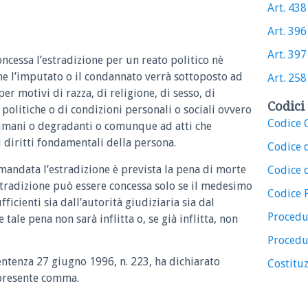
Art. 438 
Art. 396 
Art. 397 
ncessa l’estradizione per un reato politico nè
he l’imputato o il condannato verrà sottoposto ad
Art. 258 
er motivi di razza, di religione, di sesso, di
Codici 
i politiche o di condizioni personali o sociali ovvero
Codice C
sumani o degradanti o comunque ad atti che
 diritti fondamentali della persona.
Codice 
domandata l’estradizione è prevista la pena di morte
Codice d
estradizione può essere concessa solo se il medesimo
Codice 
fficienti sia dall’autorità giudiziaria sia dal
Procedu
 tale pena non sarà inflitta o, se già inflitta, non
Procedu
sentenza 27 giugno 1996, n. 223, ha dichiarato
Costituz
l presente comma.