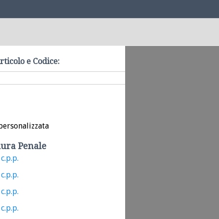
rticolo e Codice:
personalizzata
ura Penale
c.p.p.
c.p.p.
c.p.p.
c.p.p.