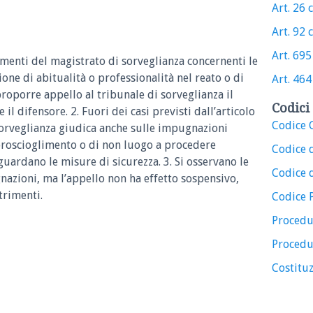
Art. 26 c
Art. 92 c
Art. 695 
imenti del magistrato di sorveglianza concernenti le
ione di abitualità o professionalità nel reato o di
Art. 464 
oporre appello al tribunale di sorveglianza il
Codici 
 il difensore. 2. Fuori dei casi previsti dall’articolo
Codice C
sorveglianza giudica anche sulle impugnazioni
proscioglimento o di non luogo a procedere
Codice 
guardano le misure di sicurezza. 3. Si osservano le
Codice d
nazioni, ma l’appello non ha effetto sospensivo,
trimenti.
Codice 
Procedu
Procedu
Costituz