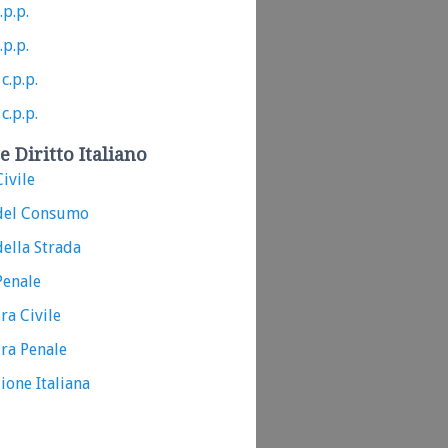
.p.p.
.p.p.
c.p.p.
c.p.p.
e Diritto Italiano
ivile
del Consumo
ella Strada
Penale
ra Civile
ra Penale
ione Italiana