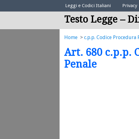
Elenco Codici Legali
Leggi e Codici Italiani
Privacy
Testo Legge – Di
Home
c.p.p. Codice Procedura 
Art. 680 c.p.p.
Penale