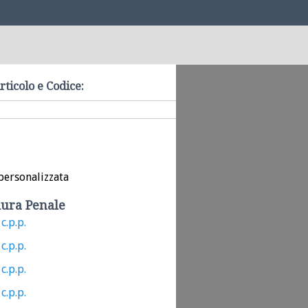
rticolo e Codice:
personalizzata
ura Penale
c.p.p.
c.p.p.
c.p.p.
c.p.p.