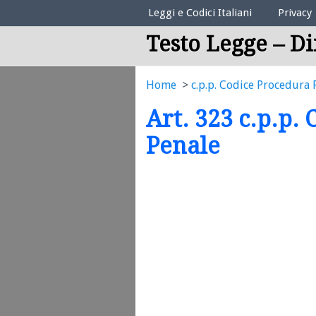
Elenco Codici Legali
Leggi e Codici Italiani
Privacy
Testo Legge – Di
Home
c.p.p. Codice Procedura 
Art. 323 c.p.p.
Penale