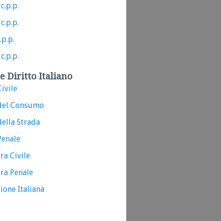
c.p.p.
c.p.p.
.p.p.
c.p.p.
e Diritto Italiano
ivile
del Consumo
ella Strada
Penale
ra Civile
ra Penale
ione Italiana