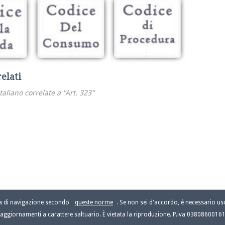
relati
italiano correlate a "Art. 323"
za di navigazione secondo
queste norme
. Se non sei d'accordo, è necessario usc
aggiornamenti a carattere saltuario. È vietata la riproduzione. P.iva 0380860016