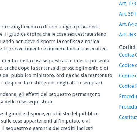
Art. 173 
Art. 391 
Art. 84 c
di proscioglimento o di non luogo a procedere,
 il giudice ordina che le cose sequestrate siano
Art. 433 
, quando non deve disporre la confisca a norma
Codici 
ale. Il provvedimento è immediatamente esecutivo.
Codice C
identici della cosa sequestrata e questa presenta
Codice 
ice, anche dopo la sentenza di proscioglimento o di
 dal pubblico ministero, ordina che sia mantenuto
Codice d
e dispone la restituzione degli altri esemplari.
Codice 
ondanna, gli effetti del sequestro permangono
Procedu
ca delle cose sequestrate.
Procedu
se il giudice dispone, a richiesta del pubblico
Costituz
e sulle cose appartenenti all’imputato o al
il sequestro a garanzia dei crediti indicati