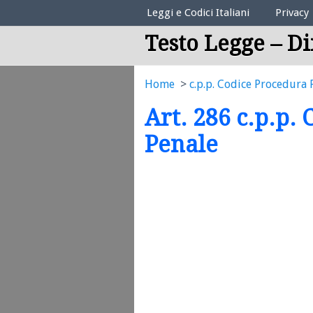
Elenco Codici Legali
Leggi e Codici Italiani
Privacy
Testo Legge – Di
Home
c.p.p. Codice Procedura 
Art. 286 c.p.p.
Penale