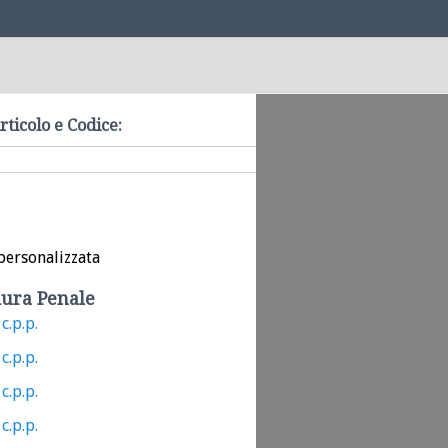
rticolo e Codice:
personalizzata
ura Penale
c.p.p.
c.p.p.
c.p.p.
c.p.p.