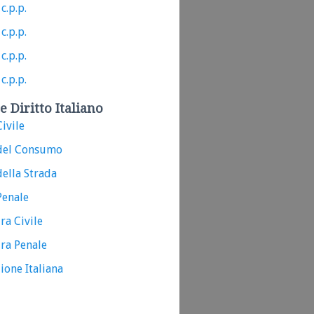
c.p.p.
c.p.p.
c.p.p.
c.p.p.
e Diritto Italiano
ivile
del Consumo
ella Strada
Penale
ra Civile
ra Penale
ione Italiana