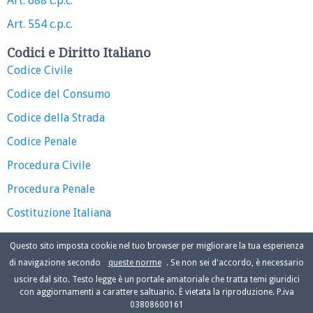
Art. 688 c.p.c.
Art. 554 c.p.c.
Codici e Diritto Italiano
Codice Civile
Codice del Consumo
Codice della Strada
Codice Penale
Procedura Civile
Procedura Penale
Costituzione Italiana
Questo sito imposta cookie nel tuo browser per migliorare la tua esperienza
di navigazione secondo
queste norme
. Se non sei d'accordo, è necessario
uscire dal sito. Testo legge è un portale amatoriale che tratta temi giuridici
con aggiornamenti a carattere saltuario. È vietata la riproduzione. P.iva
03808600161