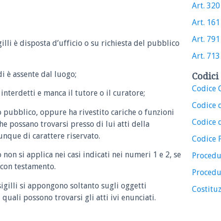
Art. 320 
Art. 161 
Art. 791 
illi è disposta d’ufficio o su richiesta del pubblico
Art. 713 
di è assente dal luogo;
Codici 
Codice C
 interdetti e manca il tutore o il curatore;
Codice 
o pubblico, oppure ha rivestito cariche o funzioni
Codice d
che possano trovarsi presso di lui atti della
que di carattere riservato.
Codice 
 non si applica nei casi indicati nei numeri 1 e 2, se
Procedu
 con testamento.
Procedu
igilli si appongono soltanto sugli oggetti
Costituz
i quali possono trovarsi gli atti ivi enunciati.