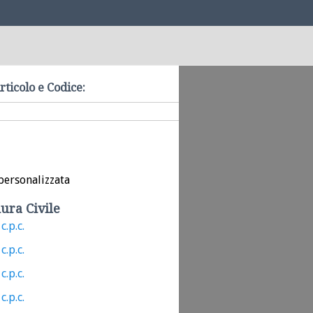
rticolo e Codice:
personalizzata
ura Civile
c.p.c.
c.p.c.
c.p.c.
c.p.c.