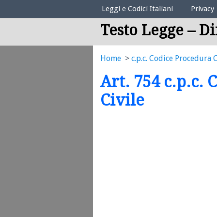
Elenco Codici Legali
Leggi e Codici Italiani
Privacy
Testo Legge – Di
Home
c.p.c. Codice Procedura C
Art. 754 c.p.c.
Civile