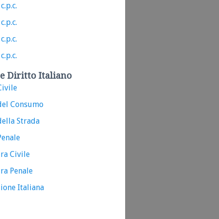
c.p.c.
c.p.c.
c.p.c.
c.p.c.
e Diritto Italiano
ivile
del Consumo
ella Strada
Penale
ra Civile
ra Penale
ione Italiana