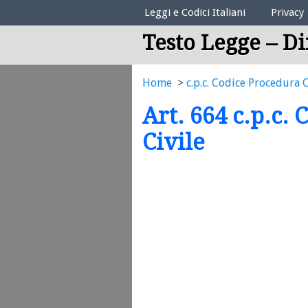
Elenco Codici Legali
Leggi e Codici Italiani
Privacy
Testo Legge – Di
Home
c.p.c. Codice Procedura C
Art. 664 c.p.c.
Civile