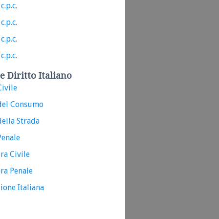
c.p.c.
c.p.c.
c.p.c.
c.p.c.
e Diritto Italiano
ivile
del Consumo
ella Strada
Penale
ra Civile
ra Penale
ione Italiana