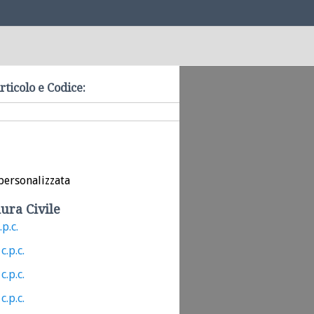
rticolo e Codice:
personalizzata
ura Civile
.p.c.
c.p.c.
c.p.c.
c.p.c.