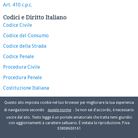
Art. 410 c.p.c.
Codici e Diritto Italiano
Codice Civile
Codice del Consumo
Codice della Strada
Codice Penale
Procedura Civile
Procedura Penale
Costituzione Italiana
Questo sito imposta cookie nel tuo browser per migliorare la tua esperienza
di navigazione secondo
queste norme
. Se non sei d'accordo, è necessario
uscire dal sito. Testo legge è un portale amatoriale che tratta temi giuridici
con aggiornamenti a carattere saltuario. È vietata la riproduzione. P.iva
03808600161