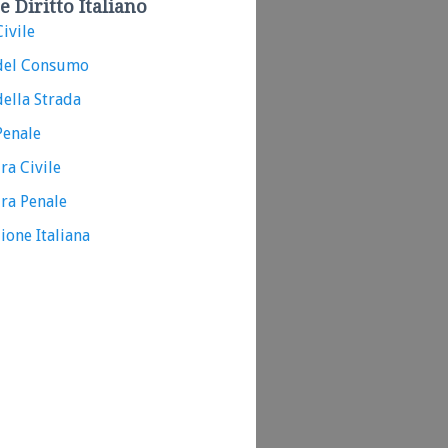
e Diritto Italiano
ivile
del Consumo
ella Strada
Penale
ra Civile
ra Penale
ione Italiana