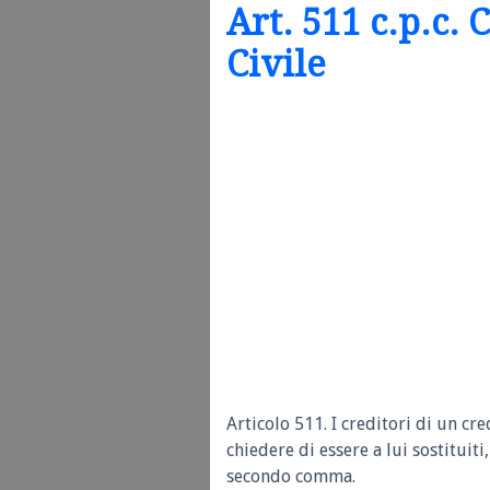
Art. 511 c.p.c.
Civile
Articolo 511. I creditori di un cr
chiedere di essere a lui sostitui
secondo comma.