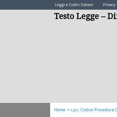
Elenco Codici Legali
Leggi e Codici Italiani
Privacy
Testo Legge – Di
Home
c.p.c. Codice Procedura C