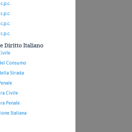
c.p.c.
c.p.c.
c.p.c.
c.p.c.
e Diritto Italiano
ivile
del Consumo
ella Strada
Penale
ra Civile
ra Penale
ione Italiana