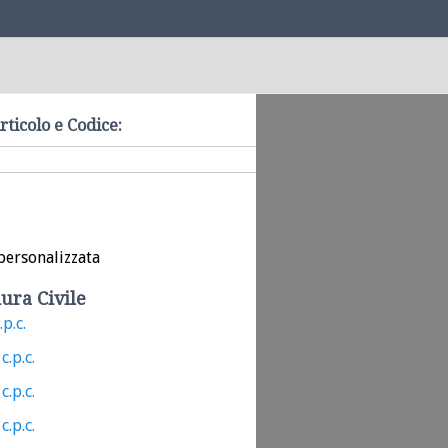
rticolo e Codice:
personalizzata
ura Civile
.p.c.
c.p.c.
c.p.c.
c.p.c.