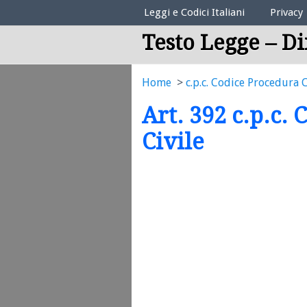
Elenco Codici Legali
Leggi e Codici Italiani
Privacy
Testo Legge – Di
Home
c.p.c. Codice Procedura C
Art. 392 c.p.c.
Civile