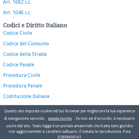
Art. 1682 c.c.
Art. 1046 c.c.
Codici e Diritto Italiano
Codice Civile
Codice del Consumo
Codice della Strada
Codice Penale
Procedura Civile
Procedura Penale
Costituzione Italiana
Questo sito imposta cookie nel tuo browser per migliorare la tua esperienza
di navigazione secondo
queste norme
. Se non sei d'accordo, è necessario
uscire dal sito. Testo legge è un portale amatoriale che tratta temi giuridici
con aggiornamenti a carattere saltuario. È vietata la riproduzione. P.iva
03808600161