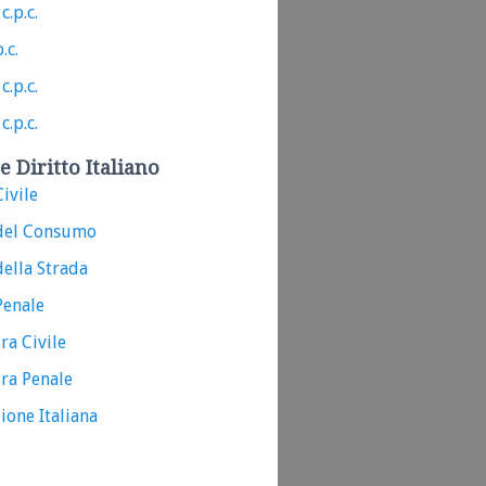
c.p.c.
.c.
c.p.c.
c.p.c.
e Diritto Italiano
ivile
del Consumo
ella Strada
Penale
ra Civile
ra Penale
ione Italiana