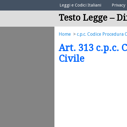
Elenco Codici Legali
Leggi e Codici Italiani
Privacy
Testo Legge – Di
Home
c.p.c. Codice Procedura C
Art. 313 c.p.c.
Civile