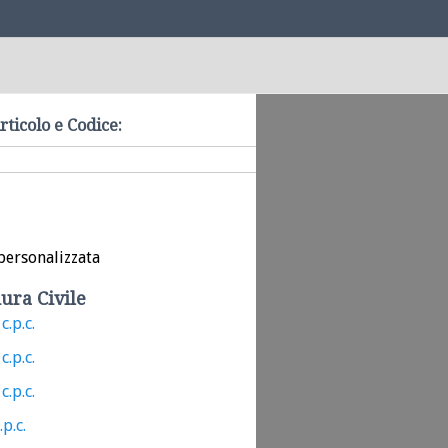
rticolo e Codice:
personalizzata
ura Civile
c.p.c.
c.p.c.
c.p.c.
.p.c.