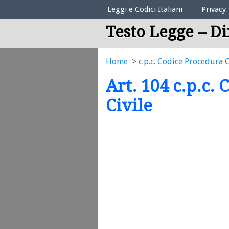
Elenco Codici Legali
Leggi e Codici Italiani
Privacy
Testo Legge – Di
Home
c.p.c. Codice Procedura C
Art. 104 c.p.c.
Civile