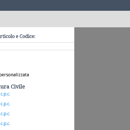
rticolo e Codice:
personalizzata
ura Civile
c.p.c.
c.p.c.
c.p.c.
c.p.c.