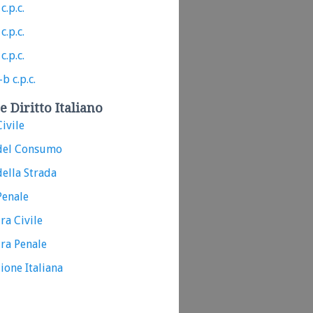
c.p.c.
c.p.c.
c.p.c.
b c.p.c.
e Diritto Italiano
ivile
del Consumo
ella Strada
Penale
ra Civile
ra Penale
ione Italiana