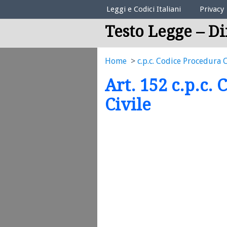
Elenco Codici Legali
Leggi e Codici Italiani
Privacy
Testo Legge – Di
Home
c.p.c. Codice Procedura C
Art. 152 c.p.c.
Civile