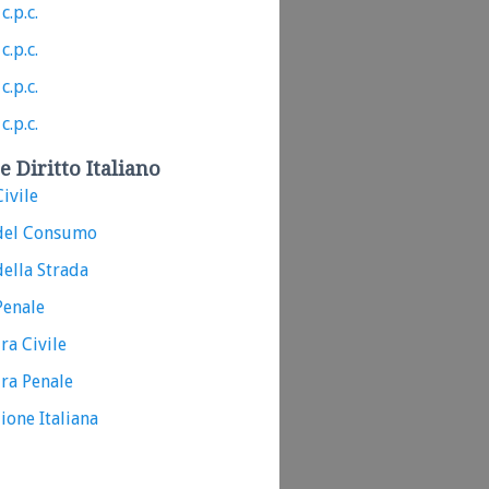
c.p.c.
c.p.c.
c.p.c.
c.p.c.
e Diritto Italiano
ivile
del Consumo
ella Strada
Penale
ra Civile
ra Penale
ione Italiana