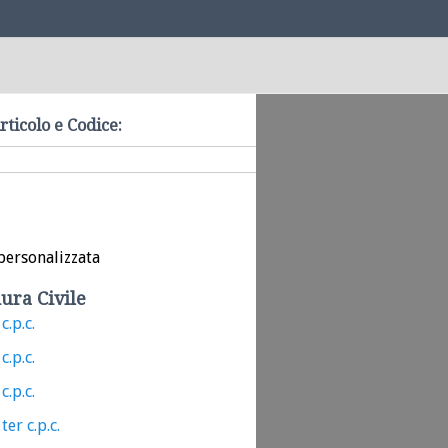
rticolo e Codice:
personalizzata
ura Civile
c.p.c.
c.p.c.
c.p.c.
ter c.p.c.