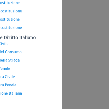
costituzione
 costituzione
costituzione
 costituzione
e Diritto Italiano
ivile
del Consumo
ella Strada
Penale
ra Civile
ra Penale
ione Italiana