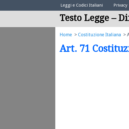
Elenco Codici Legali
Leggi e Codici Italiani
Privacy
Testo Legge – Di
Home
Costituzione Italiana
A
Art. 71 Costitu