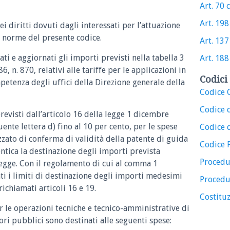
Art. 70 c
Art. 198 
 diritti dovuti dagli interessati per l’attuazione
e norme del presente codice.
Art. 137 
i e aggiornati gli importi previsti nella tabella 3
Art. 188 
, n. 870, relativi alle tariffe per le applicazioni in
Codici 
etenza degli uffici della Direzione generale della
Codice C
Codice 
revisti dall’articolo 16 della legge 1 dicembre
uente lettera d) fino al 10 per cento, per le spese
Codice d
zzato di conferma di validità della patente di guida
Codice 
entica la destinazione degli importi prevista
Procedu
legge. Con il regolamento di cui al comma 1
ati i limiti di destinazione degli importi medesimi
Procedu
richiamati articoli 16 e 19.
Costituz
per le operazioni tecniche e tecnico-amministrative di
ri pubblici sono destinati alle seguenti spese: