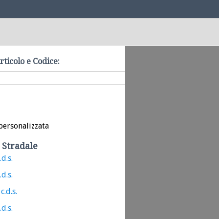
rticolo e Codice:
personalizzata
 Stradale
.d.s.
.d.s.
c.d.s.
.d.s.