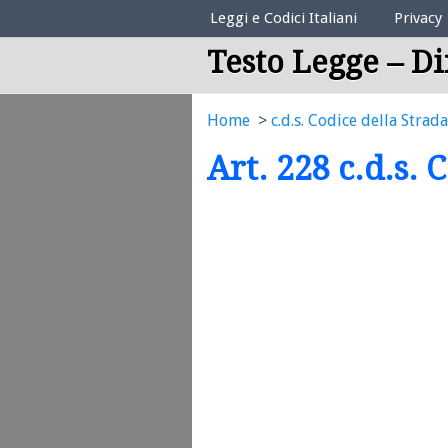
Elenco Codici Legali
Leggi e Codici Italiani
Privacy
Testo Legge – Di
Home
c.d.s. Codice della Strada
Art. 228 c.d.s. 