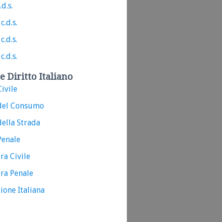
.d.s.
c.d.s.
c.d.s.
c.d.s.
e Diritto Italiano
ivile
del Consumo
ella Strada
Penale
ra Civile
ra Penale
ione Italiana