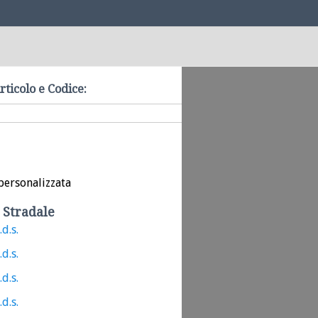
rticolo e Codice:
personalizzata
 Stradale
.d.s.
.d.s.
.d.s.
.d.s.