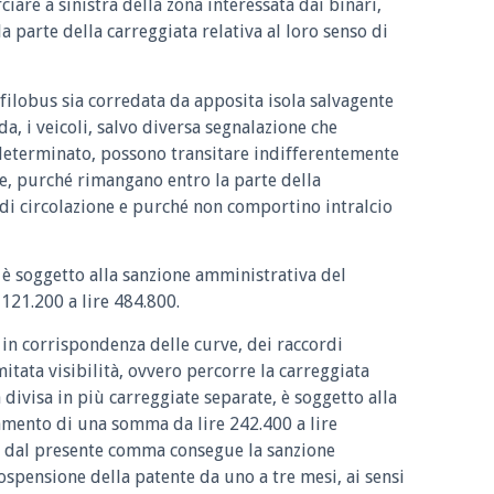
ciare a sinistra della zona interessata dai binari,
parte della carreggiata relativa al loro senso di
 filobus sia corredata da apposita isola salvagente
da, i veicoli, salvo diversa segnalazione che
determinato, possono transitare indifferentemente
nte, purché rimangano entro la parte della
o di circolazione e purché non comportino intralcio
è soggetto alla sanzione amministrativa del
21.200 a lire 484.800.
in corrispondenza delle curve, dei raccordi
mitata visibilità, ovvero percorre la carreggiata
divisa in più carreggiate separate, è soggetto alla
mento di una somma da lire 242.400 a lire
ta dal presente comma consegue la sanzione
ospensione della patente da uno a tre mesi, ai sensi