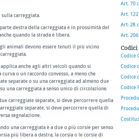
Art. 70 c
Art. 122 
 sulla carreggiata.
Art. 28 c
a parte destra della carreggiata e in prossimità del
nche quando la strada è libera.
Art. 206 
 gli animali devono essere tenuti il più vicino
Codici 
 carreggiata.
Codice C
applica anche agli altri veicoli quando si
Codice 
 curva o un raccordo convesso, a meno che
Codice d
giate separate o su una carreggiata ad almeno due
Codice 
su una carreggiata a senso unico di circolazione.
Procedu
due carreggiate separate, si deve percorrere quella
carreggiate separate, si deve percorrere quella di
Procedu
versa segnalazione.
Costituz
ando una carreggiata è a due o più corsie per senso
rsia più libera a destra; la corsia o le corsie di