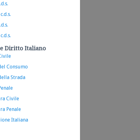
.d.s.
c.d.s.
.d.s.
c.d.s.
e Diritto Italiano
ivile
del Consumo
ella Strada
Penale
ra Civile
ra Penale
ione Italiana