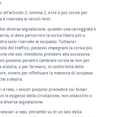
o.
cui all’articolo 2, comma 2, a tre o più corsie per
 è riservata ai veicoli lenti.
 salvo diversa segnalazione, quando una carreggiata è
rcia, si deve percorrere la corsia libera più a
istra sono riservate al sorpasso. Tuttavia i
sità del traffico, possono impegnare la corsia più
ione che essi intendono prendere alla successiva
 non possono peraltro cambiare corsia se non per
a sinistra, o per fermarsi, in conformità delle
re, ovvero per effettuare la manovra di sorpasso
che a destra.
ri a raso, i veicoli possono procedere sui binari
n le esigenze della circolazione, non ostacolino o
va diversa segnalazione.
ranviari a raso, entrambi su di un lato della