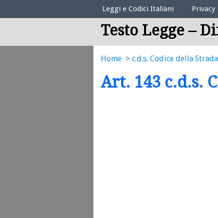
Elenco Codici Legali
Leggi e Codici Italiani
Privacy
Testo Legge – Di
Home
c.d.s. Codice della Strada
Art. 143 c.d.s. 