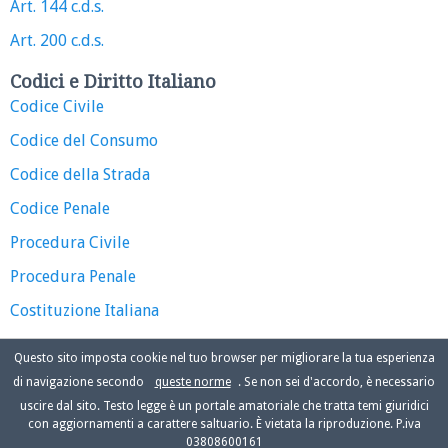
Art. 144 c.d.s.
Art. 200 c.d.s.
Codici e Diritto Italiano
Codice Civile
Codice del Consumo
Codice della Strada
Codice Penale
Procedura Civile
Procedura Penale
Costituzione Italiana
Questo sito imposta cookie nel tuo browser per migliorare la tua esperienza
di navigazione secondo
queste norme
. Se non sei d'accordo, è necessario
uscire dal sito. Testo legge è un portale amatoriale che tratta temi giuridici
con aggiornamenti a carattere saltuario. È vietata la riproduzione. P.iva
03808600161