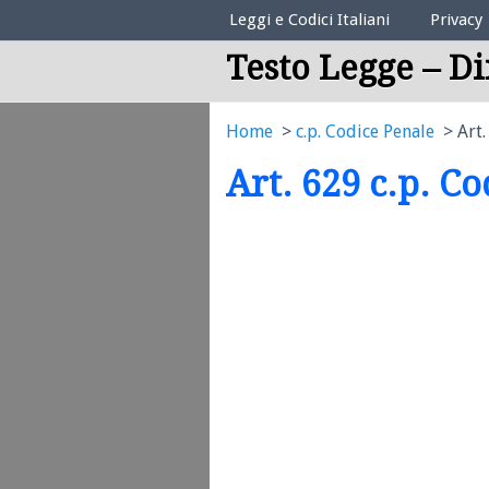
Elenco Codici Legali
Leggi e Codici Italiani
Privacy
Testo Legge – Di
Home
c.p. Codice Penale
Art.
Art. 629 c.p. C