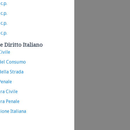
c.p.
c.p.
c.p.
c.p.
e Diritto Italiano
ivile
del Consumo
ella Strada
Penale
ra Civile
ra Penale
ione Italiana