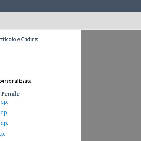
rticolo e Codice:
personalizzata
 Penale
c.p.
c.p.
c.p.
.p.