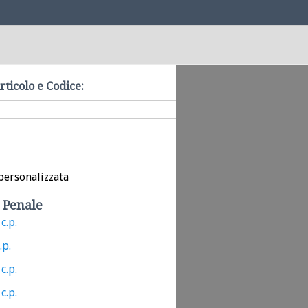
rticolo e Codice:
personalizzata
 Penale
c.p.
.p.
c.p.
c.p.