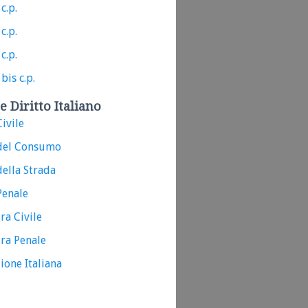
c.p.
c.p.
c.p.
bis c.p.
e Diritto Italiano
ivile
del Consumo
ella Strada
Penale
ra Civile
ra Penale
ione Italiana