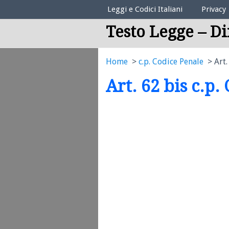
Elenco Codici Legali
Leggi e Codici Italiani
Privacy
Testo Legge – Di
Home
c.p. Codice Penale
Art.
Art. 62 bis c.p.