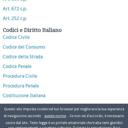
Art. 672 c.p.
Art. 252 c.p.
Codici e Diritto Italiano
Codice Civile
Codice del Consumo
Codice della Strada
Codice Penale
Procedura Civile
Procedura Penale
Costituzione Italiana
Questo sito imposta cookie nel tuo browser per migliorare la tua esperienza
di navigazione secondo
queste norme
. Se non sei d'accordo, è necessario
uscire dal sito. Testo legge è un portale amatoriale che tratta temi giuridici