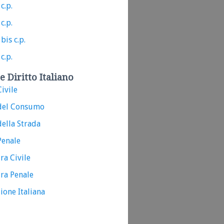
c.p.
c.p.
bis c.p.
c.p.
e Diritto Italiano
ivile
del Consumo
ella Strada
Penale
ra Civile
ra Penale
ione Italiana