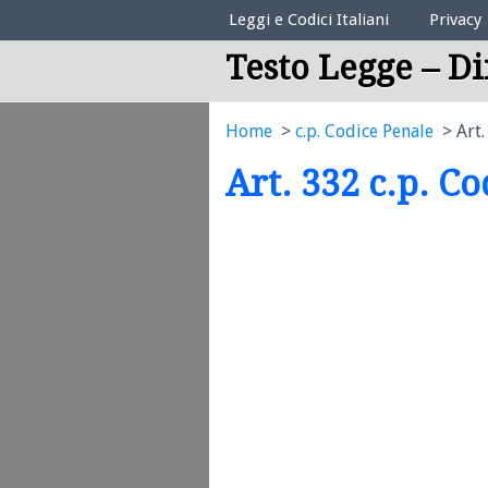
Elenco Codici Legali
Leggi e Codici Italiani
Privacy
Testo Legge – Di
Home
c.p. Codice Penale
Art.
Art. 332 c.p. C