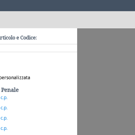
rticolo e Codice:
personalizzata
 Penale
c.p.
c.p.
c.p.
c.p.