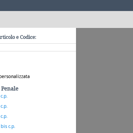
rticolo e Codice:
personalizzata
 Penale
c.p.
c.p.
c.p.
bis c.p.