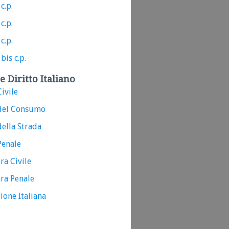
c.p.
c.p.
c.p.
bis c.p.
e Diritto Italiano
ivile
del Consumo
ella Strada
Penale
ra Civile
ra Penale
ione Italiana