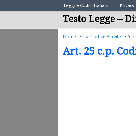
Elenco Codici Legali
Leggi e Codici Italiani
Privacy
Testo Legge – Di
Home
c.p. Codice Penale
Art.
Art. 25 c.p. Co