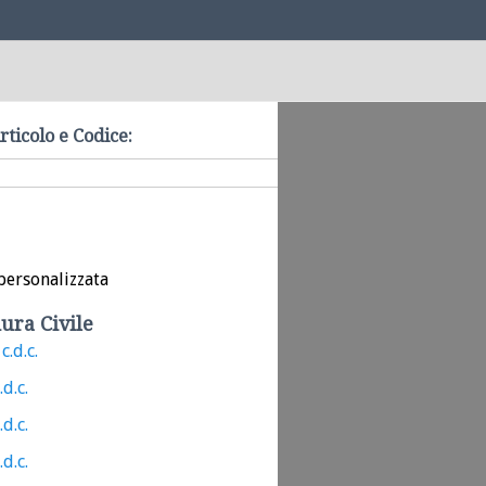
rticolo e Codice:
personalizzata
ura Civile
c.d.c.
.d.c.
.d.c.
.d.c.