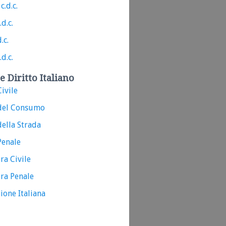
c.d.c.
.d.c.
.c.
.d.c.
e Diritto Italiano
ivile
del Consumo
ella Strada
Penale
ra Civile
ra Penale
ione Italiana