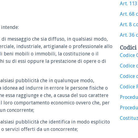
Art. 113 
Art. 68 c
Art. 8 c.d
i intende:
Art. 36 c
a di messaggio che sia diffuso, in qualsiasi modo,
erciale, industriale, artigianale o professionale allo
Codici 
 beni mobili o immobili, la costituzione o il
Codice C
hi su di essi oppure la prestazione di opere o di
Codice 
Codice d
ualsiasi pubblicità che in qualunque modo,
Codice 
 idonea ad indurre in errore le persone fisiche o
 che essa raggiunge e che, a causa del suo carattere
Procedu
 il loro comportamento economico ovvero che, per
Procedu
 un concorrente;
Costituz
alsiasi pubblicità che identifica in modo esplicito
o servizi offerti da un concorrente;