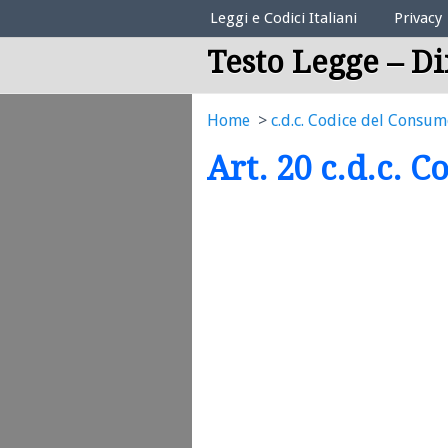
Elenco Codici Legali
Leggi e Codici Italiani
Privacy
Testo Legge – Di
Home
c.d.c. Codice del Consu
Art. 20 c.d.c. 