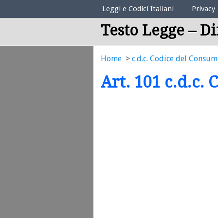
Elenco Codici Legali
Leggi e Codici Italiani
Privacy
Testo Legge – Di
Home
c.d.c. Codice del Consu
Art. 101 c.d.c.