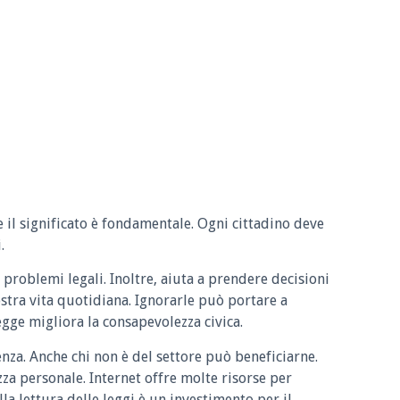
e il significato è fondamentale. Ogni cittadino deve
.
 problemi legali. Inoltre, aiuta a prendere decisioni
ostra vita quotidiana. Ignorarle può portare a
legge migliora la consapevolezza civica.
enza. Anche chi non è del settore può beneficiarne.
zza personale. Internet offre molte risorse per
la lettura delle leggi è un investimento per il