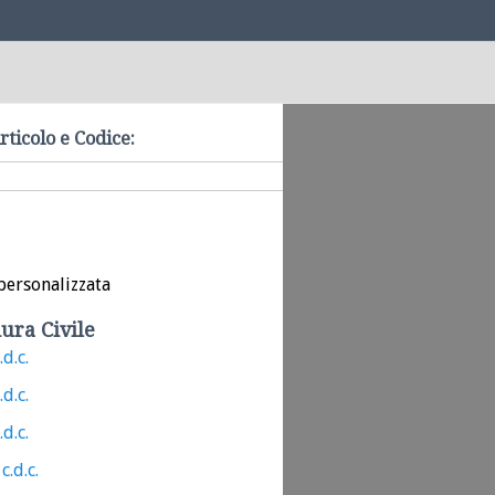
rticolo e Codice:
personalizzata
ura Civile
.d.c.
.d.c.
.d.c.
c.d.c.