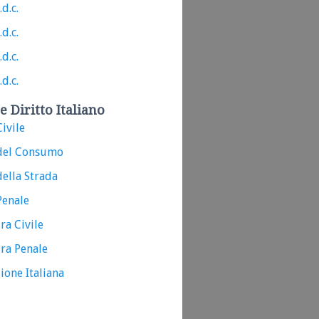
.d.c.
.d.c.
.d.c.
.d.c.
e Diritto Italiano
ivile
del Consumo
ella Strada
Penale
ra Civile
ra Penale
ione Italiana