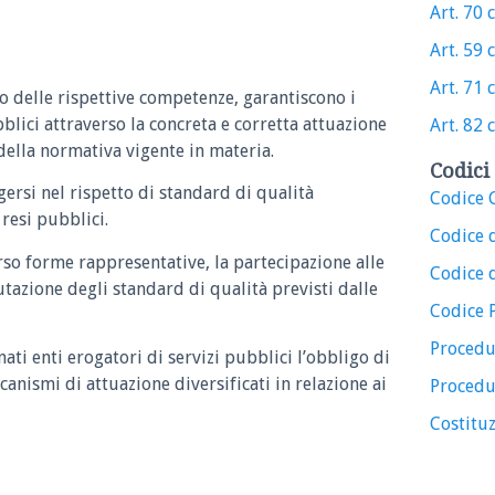
Art. 70 c
Art. 59 c
Art. 71 c
ito delle rispettive competenze, garantiscono i
bblici attraverso la concreta e corretta attuazione
Art. 82 c
i della normativa vigente in materia.
Codici 
gersi nel rispetto di standard di qualità
Codice C
resi pubblici.
Codice 
verso forme rappresentative, la partecipazione alle
Codice d
utazione degli standard di qualità previsti dalle
Codice 
Procedu
nati enti erogatori di servizi pubblici l’obbligo di
canismi di attuazione diversificati in relazione ai
Procedu
Costituz