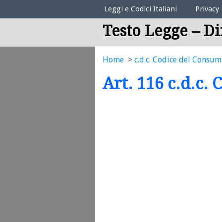
Elenco Codici Legali
Leggi e Codici Italiani
Privacy
Testo Legge – Di
Home
c.d.c. Codice del Consu
Art. 116 c.d.c.