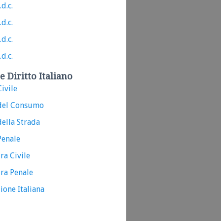
.d.c.
.d.c.
.d.c.
.d.c.
e Diritto Italiano
ivile
del Consumo
ella Strada
Penale
ra Civile
ra Penale
ione Italiana