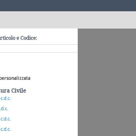
rticolo e Codice:
personalizzata
ura Civile
c.d.c.
.d.c.
c.d.c.
c.d.c.