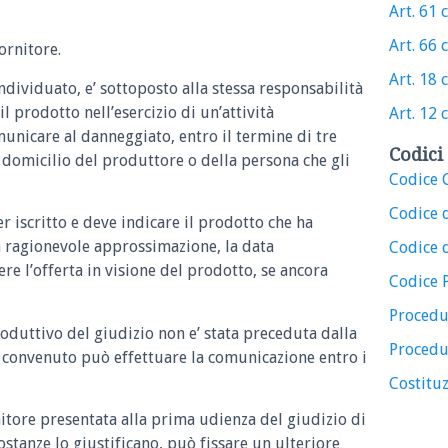
Art. 61 c
Art. 66 c
ornitore.
Art. 18 c
ndividuato, e’ sottoposto alla stessa responsabilità
il prodotto nell’esercizio di un’attività
Art. 12 c
unicare al danneggiato, entro il termine di tre
Codici 
il domicilio del produttore o della persona che gli
Codice C
Codice 
er iscritto e deve indicare il prodotto che ha
on ragionevole approssimazione, la data
Codice d
ere l’offerta in visione del prodotto, se ancora
Codice 
Procedu
troduttivo del giudizio non e’ stata preceduta dalla
Procedu
l convenuto può effettuare la comunicazione entro i
Costituz
rnitore presentata alla prima udienza del giudizio di
costanze lo giustificano, può fissare un ulteriore